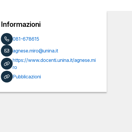
Informazioni
081-678615
agnese.miro@unina.it
https://www.docenti.unina.it/agnese.mi
ro
Pubblicazioni