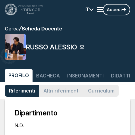
IT
Accedi
Cerca
Scheda Docente
RUSSO ALESSIO
PROFILO
BACHECA
INSEGNAMENTI
DIDATTIC
Riferimenti
Altri riferimenti
Curriculum
Dipartimento
N.D.