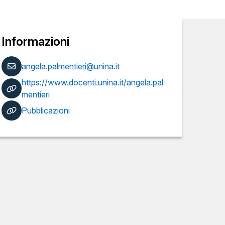
Informazioni
angela.palmentieri@unina.it
https://www.docenti.unina.it/angela.pal
mentieri
Pubblicazioni