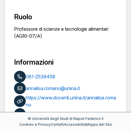
Ruolo
Professore di scienze e tecnologie alimentari
(AGRI-07/A)
Informazioni
081-2539458
annalisa.romano@unina.it
https://www.docenti.unina.it/annalisa.roma
no
Pubblicazioni
©
Università degli Studi di Napoli Federico II
Cookies e Privacy
Contatti
Accessibilità
Mappa del Sito