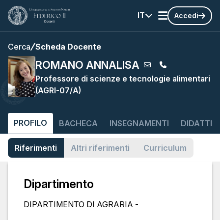
IT
Accedi
Cerca
Scheda Docente
ROMANO ANNALISA
Professore di scienze e tecnologie alimentari
(AGRI-07/A)
PROFILO
BACHECA
INSEGNAMENTI
DIDATTIC
Riferimenti
Altri riferimenti
Curriculum
Dipartimento
DIPARTIMENTO DI AGRARIA -