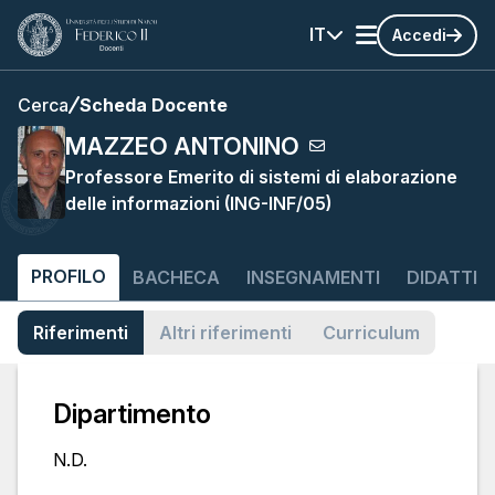
IT
Accedi
Cerca
Scheda Docente
MAZZEO ANTONINO
Professore Emerito di sistemi di elaborazione
delle informazioni (ING-INF/05)
PROFILO
BACHECA
INSEGNAMENTI
DIDATTIC
Riferimenti
Altri riferimenti
Curriculum
Dipartimento
N.D.