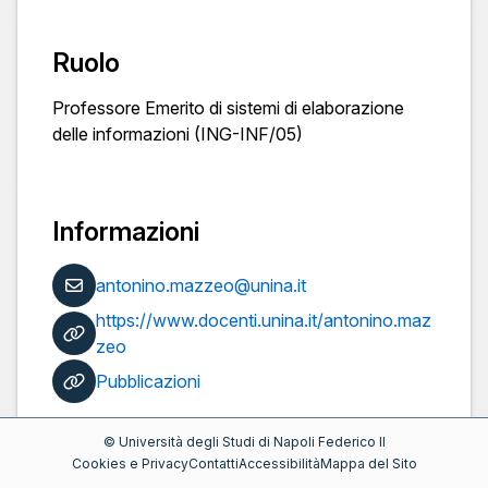
Ruolo
Professore Emerito di sistemi di elaborazione
delle informazioni (ING-INF/05)
Informazioni
antonino.mazzeo@unina.it
https://www.docenti.unina.it/antonino.maz
zeo
Pubblicazioni
©
Università degli Studi di Napoli Federico II
Cookies e Privacy
Contatti
Accessibilità
Mappa del Sito