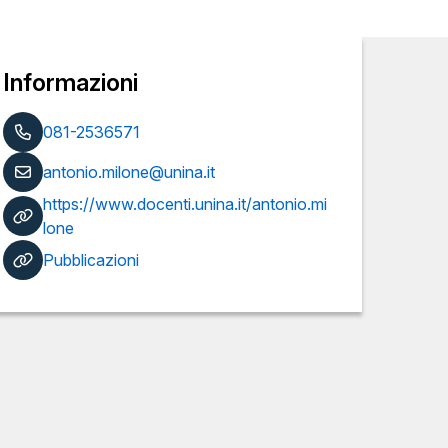
Informazioni
081-2536571
antonio.milone@unina.it
https://www.docenti.unina.it/antonio.mi
lone
Pubblicazioni