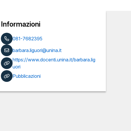
Informazioni
081-7682395
barbara.liguori@unina.it
https://www.docenti.unina.it/barbara.lig
uori
Pubblicazioni