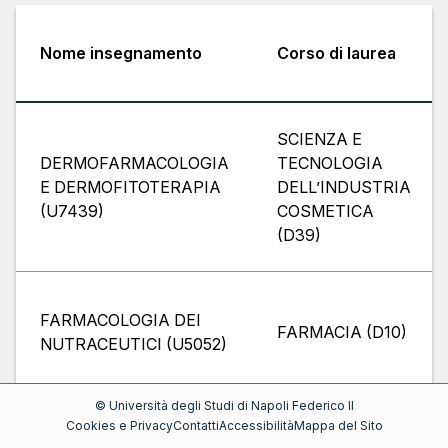
Nome insegnamento
Corso di laurea
SCIENZA E
DERMOFARMACOLOGIA
TECNOLOGIA
E DERMOFITOTERAPIA
DELL’INDUSTRIA
(
U7439
)
COSMETICA
(
D39
)
FARMACOLOGIA DEI
FARMACIA
(
D10
)
NUTRACEUTICI
(
U5052
)
©
Università degli Studi di Napoli Federico II
Cookies e Privacy
Contatti
Accessibilità
Mappa del Sito
SCIENZE E