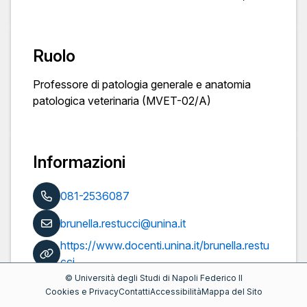
Ruolo
Professore di patologia generale e anatomia
patologica veterinaria (MVET-02/A)
Informazioni
081-2536087
brunella.restucci@unina.it
https://www.docenti.unina.it/brunella.restu
cci
©
Università degli Studi di Napoli Federico II
Pubblicazioni
Cookies e Privacy
Contatti
Accessibilità
Mappa del Sito