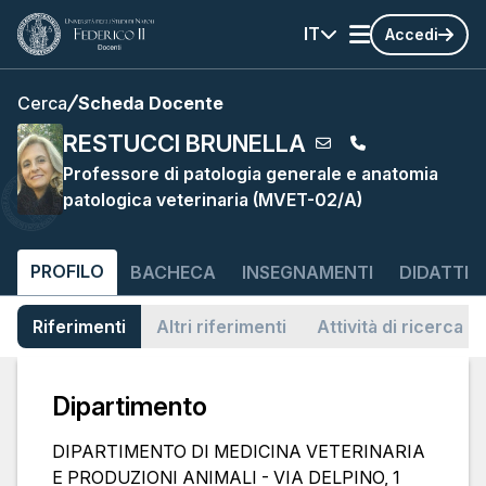
IT
Accedi
Cerca
Scheda Docente
RESTUCCI BRUNELLA
Professore di patologia generale e anatomia
patologica veterinaria (MVET-02/A)
PROFILO
BACHECA
INSEGNAMENTI
DIDATTIC
Riferimenti
Altri riferimenti
Attività di ricerca
Dipartimento
DIPARTIMENTO DI MEDICINA VETERINARIA
E PRODUZIONI ANIMALI - VIA DELPINO, 1