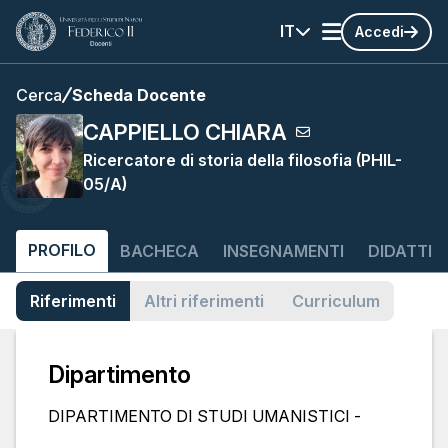
IT
Accedi
Cerca
Scheda Docente
CAPPIELLO CHIARA
Ricercatore di storia della filosofia (PHIL-
05/A)
PROFILO
BACHECA
INSEGNAMENTI
DIDATTIC
Riferimenti
Altri riferimenti
Curriculum
Dipartimento
DIPARTIMENTO DI STUDI UMANISTICI -