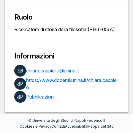
Ruolo
Ricercatore di storia della filosofia (PHIL-05/A)
Informazioni
chiara.cappiello@unina.it
https://www.docenti.unina.it/chiara.cappiell
o
Pubblicazioni
©
Università degli Studi di Napoli Federico II
Cookies e Privacy
Contatti
Accessibilità
Mappa del Sito