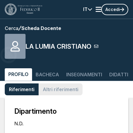
IT
Accedi
Cerca
Scheda Docente
LA LUMIA CRISTIANO
PROFILO
BACHECA
INSEGNAMENTI
DIDATTIC
Riferimenti
Altri riferimenti
Dipartimento
N.D.