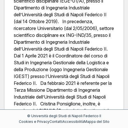
scientifico disciplinare IEGE-01/A), presso il
Dipartimento di Ingegneria Industriale
dell’Università degli Studi di Napoli Federico II
(dal 14 Ottobre 2019). In precedenza,
ricercatore Universitario (dal 2/05/2006), settore
scientifico disciplinare ex ING-IND/35, presso il
Dipartimento di Ingegneria Industriale
dell’Università degli Studi di Napoli Federico II.
Dal 1 Aprile 2021 è il Coordinatore del corso di
Studi in Ingegneria Gestionale della Logistica e
della Produzione (oggo Ingegneria Gestionale
IGEST) presso l’Università degli Studi di Napoli
Federico II. Da febbraio 2021 è referente per la
Terza Missione Dipartimento di Ingegneria
Industriale dell’Università degli Studi di Napoli
Federico II. Cristina Ponsiglione, inoltre, è
membro del CIRMIS (Centro Interdipartimentale
©
Università degli Studi di Napoli Federico II
di Ricerca in Management Sanitario e
Cookies e Privacy
Contatti
Accessibilità
Mappa del Sito
Innovazione in Sanità), presso l' Università degli