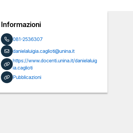
Informazioni
081-2536307
danielaluigia.caglioti@unina.it
https://www.docenti.unina.it/danielaluig
ia.caglioti
Pubblicazioni