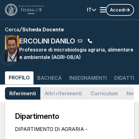
IT
Accedi
Cerca
Scheda Docente
ERCOLINI DANILO
Professore di microbiologia agraria, alimentare
e ambientale (AGRI-08/A)
PROFILO
BACHECA
INSEGNAMENTI
DIDATTIC
Riferimenti
Altri riferimenti
Curriculum
News
Dipartimento
DIPARTIMENTO DI AGRARIA -