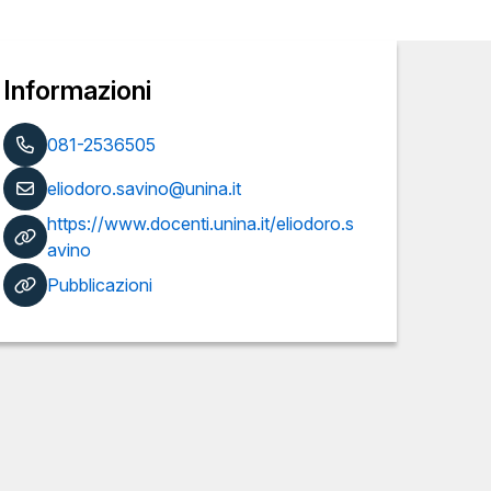
Informazioni
081-2536505
eliodoro.savino@unina.it
https://www.docenti.unina.it/eliodoro.s
avino
Pubblicazioni