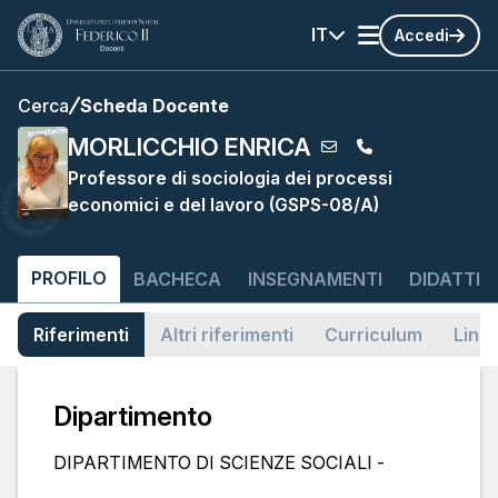
IT
Accedi
Cerca
Scheda Docente
MORLICCHIO ENRICA
Professore di sociologia dei processi
economici e del lavoro (GSPS-08/A)
PROFILO
BACHECA
INSEGNAMENTI
DIDATTIC
Riferimenti
Altri riferimenti
Curriculum
Link
Dipartimento
DIPARTIMENTO DI SCIENZE SOCIALI -