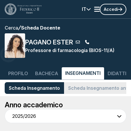
IT
Accedi
Cerca
Scheda Docente
PAGANO ESTER
Professore di farmacologia (BIOS-11/A)
INSEGNAMENTI
PROFILO
BACHECA
DIDATTIC
Scheda Insegnamento
Scheda Insegnamento ant
Anno accademico