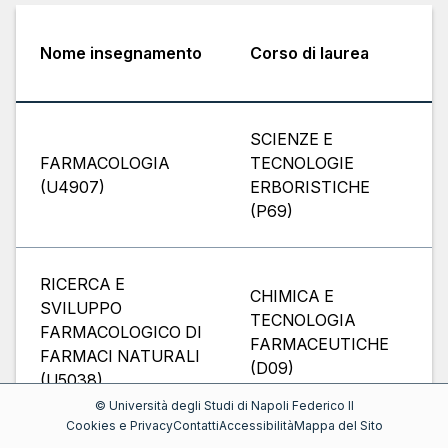
Nome insegnamento
Corso di laurea
I
SCIENZE E
G
FARMACOLOGIA
TECNOLOGIE
C
(
U4907
)
ERBORISTICHE
g
(
P69
)
RICERCA E
CHIMICA E
SVILUPPO
G
TECNOLOGIA
FARMACOLOGICO DI
C
FARMACEUTICHE
FARMACI NATURALI
g
(
D09
)
(
U5038
)
©
Università degli Studi di Napoli Federico II
Cookies e Privacy
Contatti
Accessibilità
Mappa del Sito