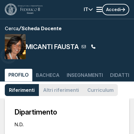
IT
Accedi
Cerca
Scheda Docente
MICANTI FAUSTA
PROFILO
BACHECA
INSEGNAMENTI
DIDATTIC
Riferimenti
Altri riferimenti
Curriculum
Dipartimento
N.D.