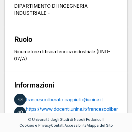
DIPARTIMENTO DI INGEGNERIA
INDUSTRIALE -
Ruolo
Ricercatore di fisica tecnica industriale (IIND-
07/A)
Informazioni
francescoliberato.cappiello@unina.it
https://www.docenti.unina.it/francescoliber
ato.cappiello
©
Università degli Studi di Napoli Federico II
Pubblicazioni
Cookies e Privacy
Contatti
Accessibilità
Mappa del Sito