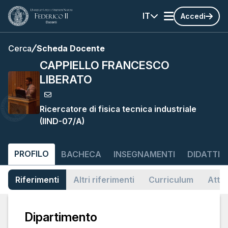
IT
Accedi
Cerca
Scheda Docente
CAPPIELLO FRANCESCO
LIBERATO
Ricercatore di fisica tecnica industriale
(IIND-07/A)
PROFILO
BACHECA
INSEGNAMENTI
DIDATTIC
Riferimenti
Altri riferimenti
Curriculum
Attiv
Dipartimento