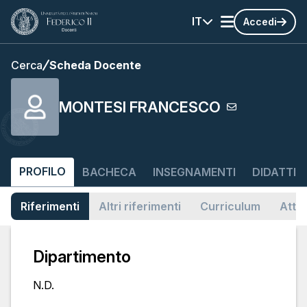
IT
Accedi
Cerca
Scheda Docente
MONTESI FRANCESCO
PROFILO
BACHECA
INSEGNAMENTI
DIDATTIC
Riferimenti
Altri riferimenti
Curriculum
Attiv
Dipartimento
N.D.