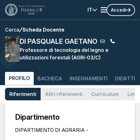
IT
Accedi
Cerca
Scheda Docente
DI PASQUALE GAETANO
Professore di tecnologia del legno e
utilizzazioni forestali (AGRI-03/C)
PROFILO
BACHECA
INSEGNAMENTI
DIDATTIC
Riferimenti
Altri riferimenti
Curriculum
Link
Dipartimento
DIPARTIMENTO DI AGRARIA -