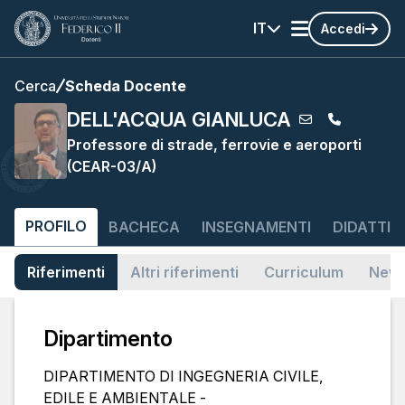
IT
Accedi
Cerca
Scheda Docente
DELL'ACQUA GIANLUCA
Professore di strade, ferrovie e aeroporti
(CEAR-03/A)
PROFILO
BACHECA
INSEGNAMENTI
DIDATTIC
Riferimenti
Altri riferimenti
Curriculum
News
Dipartimento
DIPARTIMENTO DI INGEGNERIA CIVILE,
EDILE E AMBIENTALE -