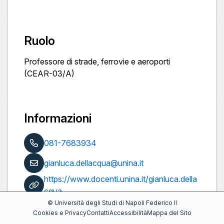
Ruolo
Professore di strade, ferrovie e aeroporti
(CEAR-03/A)
Informazioni
081-7683934
gianluca.dellacqua@unina.it
https://www.docenti.unina.it/gianluca.della
cqua
©
Università degli Studi di Napoli Federico II
Pubblicazioni
Cookies e Privacy
Contatti
Accessibilità
Mappa del Sito