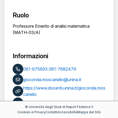
Ruolo
Professore Emerito di analisi matematica
(MATH-03/A)
Informazioni
081-675693 081-7682479
gioconda.moscariello@unina.it
https://www.docenti.unina.it/gioconda.mos
cariello
Pubblicazioni
©
Università degli Studi di Napoli Federico II
Cookies e Privacy
Contatti
Accessibilità
Mappa del Sito