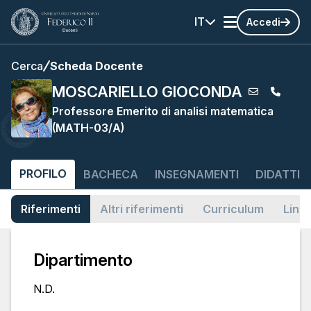
IT
Accedi
Cerca
Scheda Docente
MOSCARIELLO GIOCONDA
Professore Emerito di analisi matematica
(MATH-03/A)
PROFILO
BACHECA
INSEGNAMENTI
DIDATTIC
Riferimenti
Altri riferimenti
Curriculum
Link
Dipartimento
N.D.