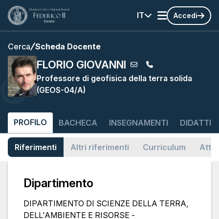
IT
Accedi
Cerca
Scheda Docente
FLORIO GIOVANNI
Professore di geofisica della terra solida
(GEOS-04/A)
PROFILO
BACHECA
INSEGNAMENTI
DIDATTIC
Riferimenti
Altri riferimenti
Curriculum
Attiv
Dipartimento
DIPARTIMENTO DI SCIENZE DELLA TERRA,
DELL'AMBIENTE E RISORSE -