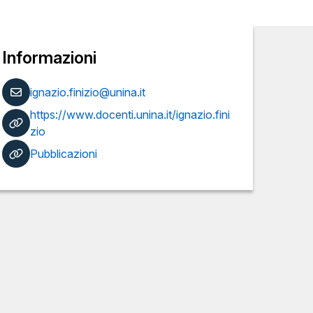
Informazioni
ignazio.finizio@unina.it
https://www.docenti.unina.it/ignazio.fini
zio
Pubblicazioni