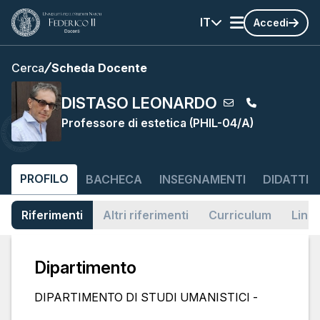
IT
Accedi
Cerca
Scheda Docente
DISTASO LEONARDO
Professore di estetica (PHIL-04/A)
PROFILO
BACHECA
INSEGNAMENTI
DIDATTIC
Riferimenti
Altri riferimenti
Curriculum
Link
Dipartimento
DIPARTIMENTO DI STUDI UMANISTICI -