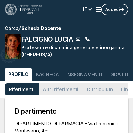
IT
Accedi
Cerca
Scheda Docente
FALCIGNO LUCIA
Professore di chimica generale e inorganica
(CHEM-03/A)
PROFILO
BACHECA
INSEGNAMENTI
DIDATTIC
Riferimenti
Altri riferimenti
Curriculum
Link
Dipartimento
DIPARTIMENTO DI FARMACIA - Via Domenico
Montesano, 49