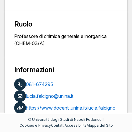
Ruolo
Professore di chimica generale e inorganica
(CHEM-03/A)
Informazioni
081-674295
lucia.falcigno@unina.it
https://www.docenti.unina.it/lucia.falcigno
Pubblicazioni
©
Università degli Studi di Napoli Federico II
Cookies e Privacy
Contatti
Accessibilità
Mappa del Sito