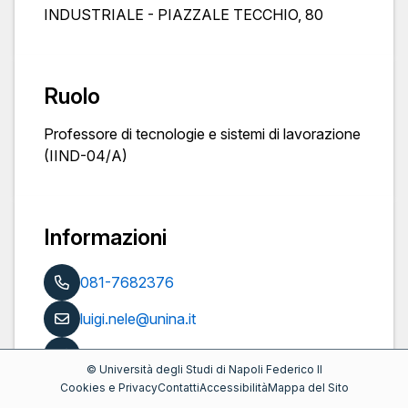
INDUSTRIALE - PIAZZALE TECCHIO, 80
Ruolo
Professore di tecnologie e sistemi di lavorazione
(IIND-04/A)
Informazioni
081-7682376
luigi.nele@unina.it
https://www.docenti.unina.it/luigi.nele
©
Università degli Studi di Napoli Federico II
Cookies e Privacy
Contatti
Accessibilità
Mappa del Sito
Pubblicazioni