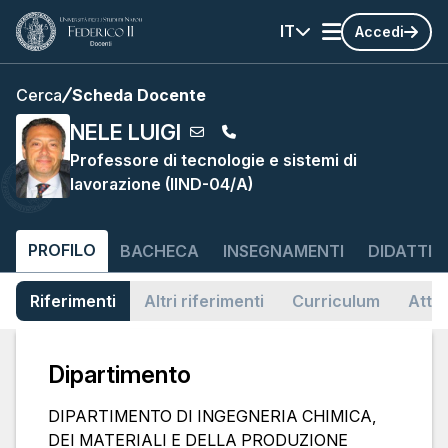
IT
Accedi
Cerca
Scheda Docente
NELE LUIGI
Professore di tecnologie e sistemi di
lavorazione (IIND-04/A)
PROFILO
BACHECA
INSEGNAMENTI
DIDATTIC
Riferimenti
Altri riferimenti
Curriculum
Attiv
Dipartimento
DIPARTIMENTO DI INGEGNERIA CHIMICA,
DEI MATERIALI E DELLA PRODUZIONE