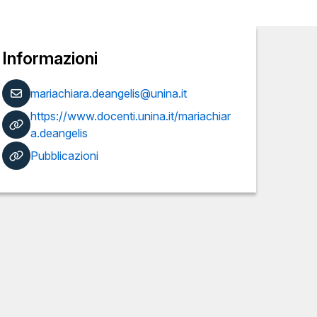
Informazioni
mariachiara.deangelis@unina.it
https://www.docenti.unina.it/mariachiar
a.deangelis
Pubblicazioni