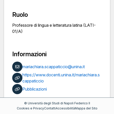
Ruolo
Professore di lingua e letteratura latina (LATI-
01/A)
Informazioni
mariachiara.scappaticcio@unina.it
https://www.docenti.unina.it/mariachiara.s
cappaticcio
Pubblicazioni
©
Università degli Studi di Napoli Federico II
Cookies e Privacy
Contatti
Accessibilità
Mappa del Sito