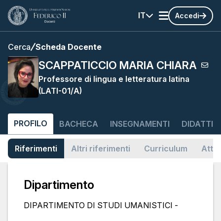
IT
Accedi
Cerca
Scheda Docente
SCAPPATICCIO MARIA CHIARA
Professore di lingua e letteratura latina
(LATI-01/A)
PROFILO
BACHECA
INSEGNAMENTI
DIDATTIC
Riferimenti
Altri riferimenti
Curriculum
Attiv
Dipartimento
DIPARTIMENTO DI STUDI UMANISTICI -