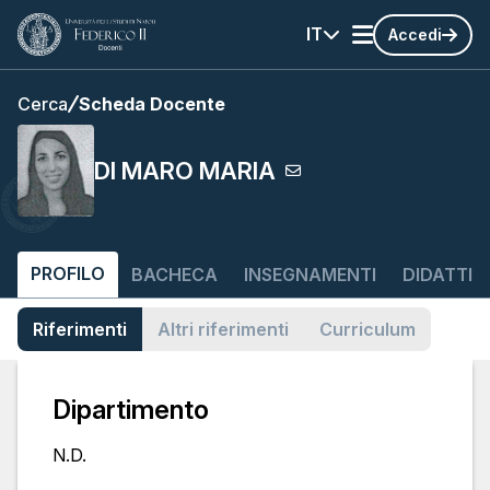
IT
Accedi
Cerca
Scheda Docente
DI MARO MARIA
PROFILO
BACHECA
INSEGNAMENTI
DIDATTIC
Riferimenti
Altri riferimenti
Curriculum
Dipartimento
N.D.