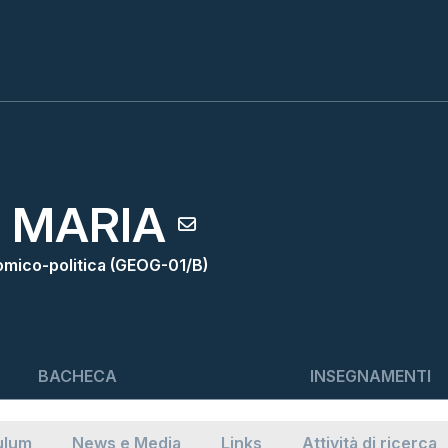
 MARIA
omico-politica (GEOG-01/B)
BACHECA
INSEGNAMENTI
ulum
News e Media
Links
Attività di ricerca