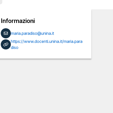
Informazioni
maria.paradiso@unina.it
https://www.docenti.unina.it/maria.para
diso