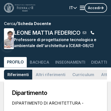
IT
Accedi
Cerca
Scheda Docente
LEONE MATTIA FEDERICO
Professore di progettazione tecnologica e
ambientale dell'architettura (CEAR-08/C)
PROFILO
BACHECA
INSEGNAMENTI
DIDATTIC
Riferimenti
Altri riferimenti
Curriculum
Attiv
Dipartimento
DIPARTIMENTO DI ARCHITETTURA -