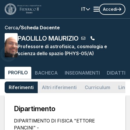
IT
Accedi
Cerca
Scheda Docente
PAOLILLO MAURIZIO
Professore di astrofisica, cosmologia e
scienza dello spazio (PHYS-05/A)
PROFILO
BACHECA
INSEGNAMENTI
DIDATTIC
Riferimenti
Altri riferimenti
Curriculum
Link
Dipartimento
DIPARTIMENTO DI FISICA "ETTORE
PANCINI" -