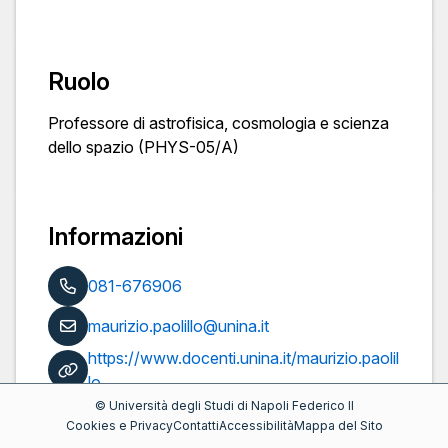
Ruolo
Professore di astrofisica, cosmologia e scienza
dello spazio (PHYS-05/A)
Informazioni
081-676906
maurizio.paolillo@unina.it
https://www.docenti.unina.it/maurizio.paolil
lo
©
Università degli Studi di Napoli Federico II
Pubblicazioni
Cookies e Privacy
Contatti
Accessibilità
Mappa del Sito