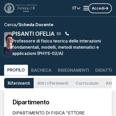
IT
Accedi
Cerca
Scheda Docente
PISANTI OFELIA
Professore di fisica teorica delle interazioni
fondamentali, modelli, metodi matematici e
applicazioni (PHYS-02/A)
PROFILO
BACHECA
INSEGNAMENTI
DIDATTIC
Riferimenti
Altri riferimenti
Curriculum
Attiv
Dipartimento
DIPARTIMENTO DI FISICA "ETTORE