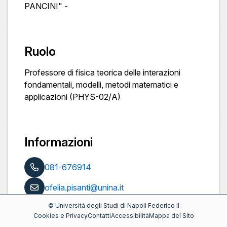
PANCINI" -
Ruolo
Professore di fisica teorica delle interazioni
fondamentali, modelli, metodi matematici e
applicazioni (PHYS-02/A)
Informazioni
081-676914
ofelia.pisanti@unina.it
©
Università degli Studi di Napoli Federico II
https://www.docenti.unina.it/ofelia.pisanti
Cookies e Privacy
Contatti
Accessibilità
Mappa del Sito