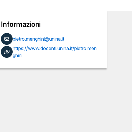
Informazioni
pietro.menghini@unina.it
https://www.docenti.unina.it/pietro.men
ghini