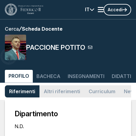
IT
Accedi
Cerca
Scheda Docente
PACCIONE POTITO
PROFILO
BACHECA
INSEGNAMENTI
DIDATTIC
Riferimenti
Altri riferimenti
Curriculum
News
Dipartimento
N.D.