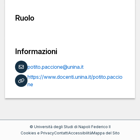
Ruolo
Informazioni
potito.paccione@unina.it
https://www.docenti.unina.it/potito.paccio
ne
©
Università degli Studi di Napoli Federico II
Cookies e Privacy
Contatti
Accessibilità
Mappa del Sito