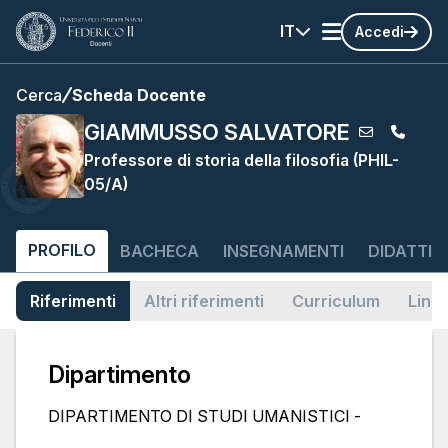
IT
Accedi
Cerca
Scheda Docente
GIAMMUSSO SALVATORE
Professore di storia della filosofia (PHIL-
05/A)
PROFILO
BACHECA
INSEGNAMENTI
DIDATTIC
Riferimenti
Altri riferimenti
Curriculum
Link
Dipartimento
DIPARTIMENTO DI STUDI UMANISTICI -