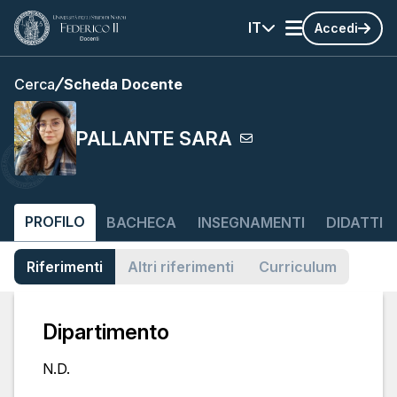
IT
Accedi
Cerca
Scheda Docente
PALLANTE SARA
PROFILO
BACHECA
INSEGNAMENTI
DIDATTIC
Riferimenti
Altri riferimenti
Curriculum
Dipartimento
N.D.