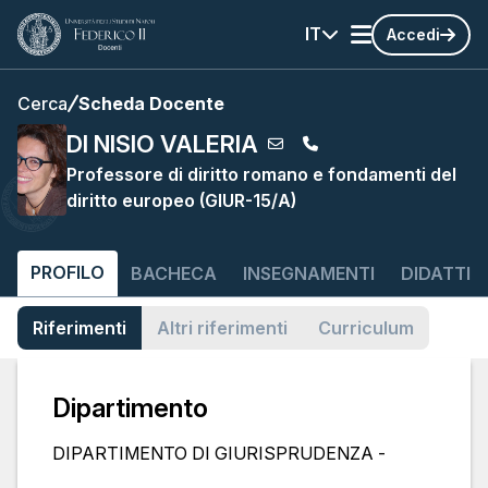
IT
Accedi
Cerca
Scheda Docente
DI NISIO VALERIA
Professore di diritto romano e fondamenti del
diritto europeo (GIUR-15/A)
PROFILO
BACHECA
INSEGNAMENTI
DIDATTIC
Riferimenti
Altri riferimenti
Curriculum
Dipartimento
DIPARTIMENTO DI GIURISPRUDENZA -